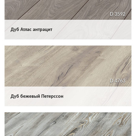
D 3592
Дуб Атлас антрацит
D 4763
Дуб бежевый Петерсcон