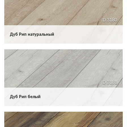
D 3180
Дуб Рип натуральный
D 3181
Дуб Рип белый